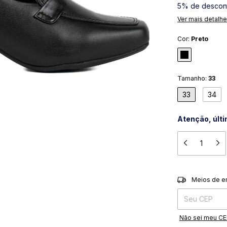
5% de descon
Ver mais detalh
Cor:
Preto
Tamanho:
33
33
34
Atenção, últ
Entregas para o 
Meios de e
Não sei meu C