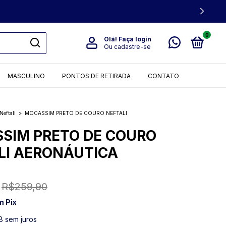
 !!
0
Olá!
Faça login
Ou cadastre-se
MASCULINO
PONTOS DE RETIRADA
CONTATO
Neftali
>
MOCASSIM PRETO DE COURO NEFTALI
SIM PRETO DE COURO
LI AERONÁUTICA
R$259,90
m
Pix
8
sem juros