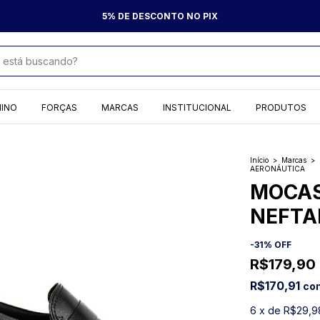
4 ANOS PRIMOR - PREÇOS NUNCA VISTOS
NINO
FORÇAS
MARCAS
INSTITUCIONAL
PRODUTOS
Início
>
Marcas
>
AERONÁUTICA
MOCAS
NEFTA
-
31
%
OFF
R$179,90
R$170,91
co
6
x
de
R$29,9