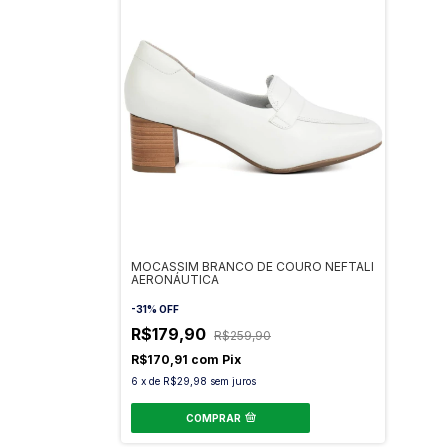
MOCASSIM BRANCO DE COURO NEFTALI
AERONÁUTICA
-
31
%
OFF
R$179,90
R$259,90
R$170,91
com
Pix
6
x
de
R$29,98
sem juros
COMPRAR