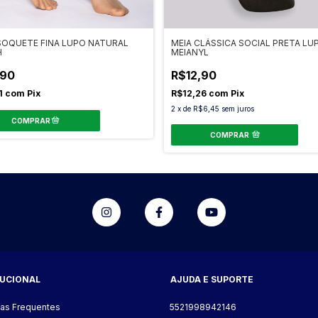
SOQUETE FINA LUPO NATURAL
MEIA CLÁSSICA SOCIAL PRETA LU
H
MEIANYL
,90
R$12,90
1
com
Pix
R$12,26
com
Pix
2
x
de
R$6,45
sem juros
COMPRAR
TUCIONAL
AJUDA E SUPORTE
as Frequentes
5521998942146